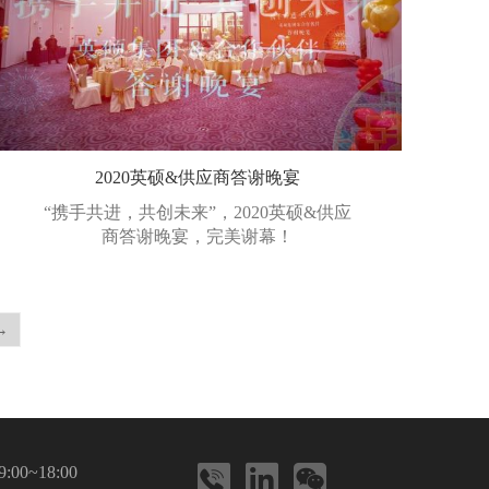
2020英硕&供应商答谢晚宴
“携手共进，共创未来”，2020英硕&供应
商答谢晚宴，完美谢幕！
2021/01/18
→
0~18:00


