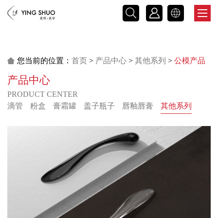



您当前的位置：
首页
>
产品中心
>
其他系列
>
公模产品

产品中心
PRODUCT CENTER
滴管
粉盒
膏霜罐
盖子瓶子
唇釉唇膏
其他系列