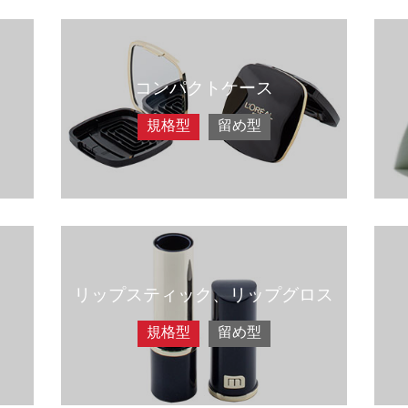
コンパクトケース
規格型
留め型
リップスティック、リップグロス
規格型
留め型