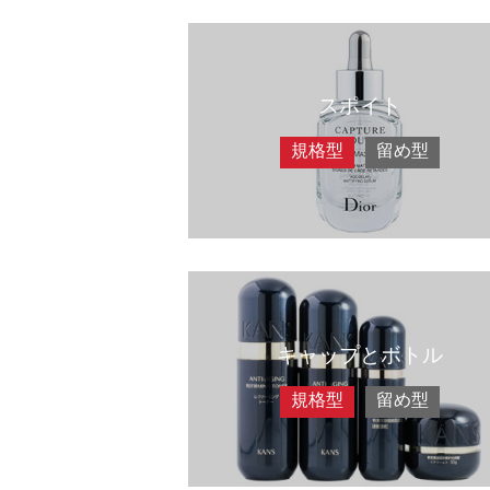
スポイト
規格型
留め型
キャップとボトル
規格型
留め型