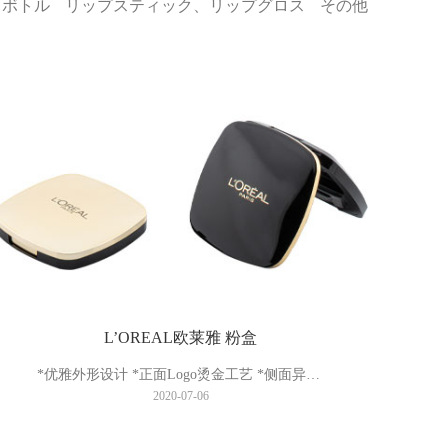
とボトル
リップスティック、リップグロス
その他
L’OREAL欧莱雅 粉盒
*优雅外形设计 *正面Logo烫金工艺 *侧面异型烫金+UV处理
2020-07-06